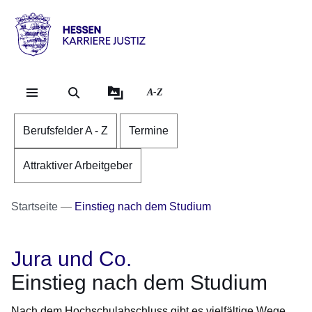
Direkt zum Kopf der S
Direkt zum Inhalt
Direkt zum Fuß der Se
karriere.justiz
-
hessen.de
A-Z
Berufsfelder A - Z
Termine
Attraktiver Arbeitgeber
Startseite
Einstieg nach dem Studium
Jura und Co.
Einstieg nach dem Studium
Nach dem Hochschulabschluss gibt es vielfältige Wege