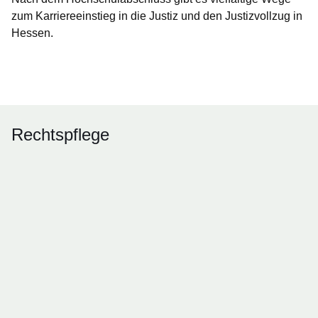
zum Karriereeinstieg in die Justiz und den Justizvollzug in
Hessen.
Öffnet sich in einem neuen Fenster
Öffnet sich in einem neuen Fenster
Öffnet sich in einem neuen Fenster
Öffnet sich in einem neuen Fenster
Öffnet sich in einem neuen Fenster
Rechtspflege