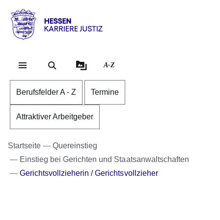
Direkt zum Kopf der Se
Direkt zum Inhalt
Direkt zum Fuß der Sei
karriere.justiz
-
hessen.de
A-Z
Berufsfelder A - Z
Termine
Attraktiver Arbeitgeber
Startseite
Quereinstieg
Einstieg bei Gerichten und Staatsanwaltschaften
Gerichtsvollzieherin / Gerichtsvollzieher