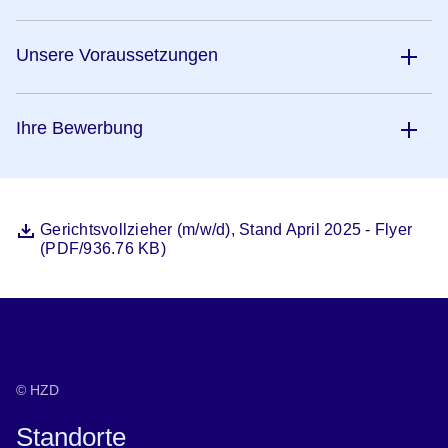
Unsere Voraussetzungen
Ihre Bewerbung
Datei
Öffnet sich in einem neuen Fenster
Gerichtsvollzieher (m/w/d), Stand April 2025 - Flyer
(PDF/936.76 KB)
© HZD
Standorte