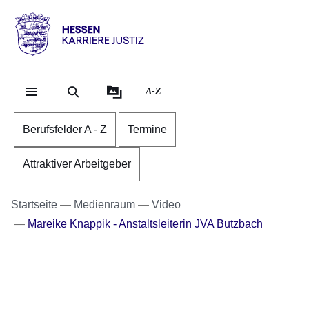
Direkt zum Kopf der Se
Direkt zum Inhalt
Direkt zum Fuß der Sei
karriere.justiz
-
hessen.de
A-Z
Berufsfelder A - Z
Termine
Attraktiver Arbeitgeber
Startseite
Medienraum
Video
Mareike Knappik - Anstaltsleiterin JVA Butzbach
Youtube
:Dauer:
Video:
3
Minuten,
HÜTERIN