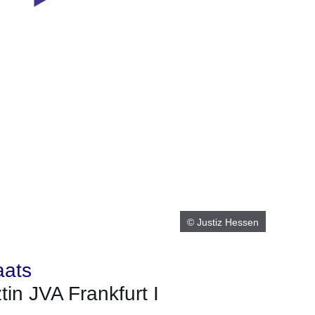
© Justiz Hessen
aats
tin JVA Frankfurt I