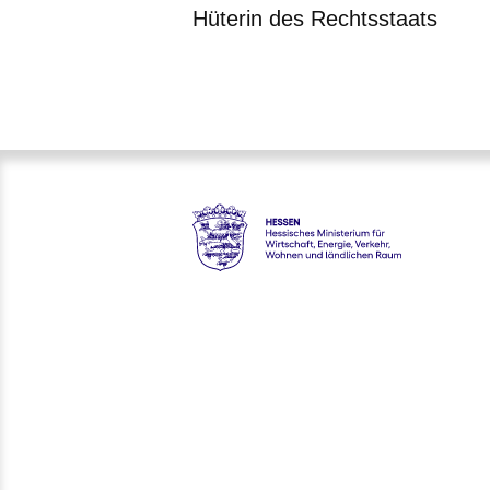
Hüterin des Rechtsstaats
Öffnet sich in einem neuen Fenster
Öffnet sich in einem neuen Fenst
Öffnet sich in einem neuen 
Öffnet sich in einem n
Öffnet sich in ein
karriere.justiz - Hessisches M