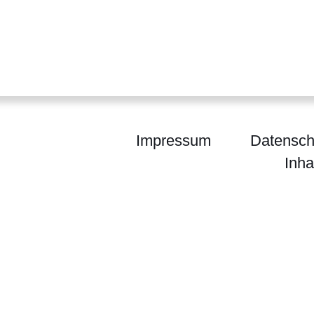
er
Fenster
euen Fenster
em neuen Fenster
Impressum
Datensch
Inha
inisterium der Justiz und für den Rechtsstaat