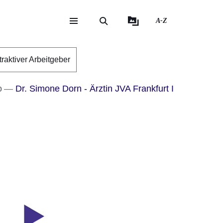
A-Z
eite
ite
traktiver Arbeitgeber
o
Dr. Simone Dorn - Ärztin JVA Frankfurt I