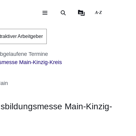
A-Z
eite
ite
traktiver Arbeitgeber
bgelaufene Termine
smesse Main-Kinzig-Kreis
Main
usbildungsmesse Main-Kinzig-