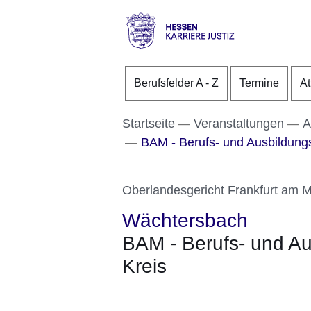
Direkt zum Kopf der S
Direkt zum Inhalt
Direkt zum Fuß der Se
karriere.justiz
-
Berufsfelder A - Z
Termine
At
hessen.de
Startseite
Veranstaltungen
A
BAM - Berufs- und Ausbildung
Oberlandesgericht Frankfurt am 
Wächtersbach
BAM - Berufs- und A
Kreis