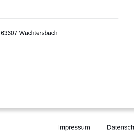
 63607 Wächtersbach
er
Fenster
euen Fenster
em neuen Fenster
er
Impressum
Datensch