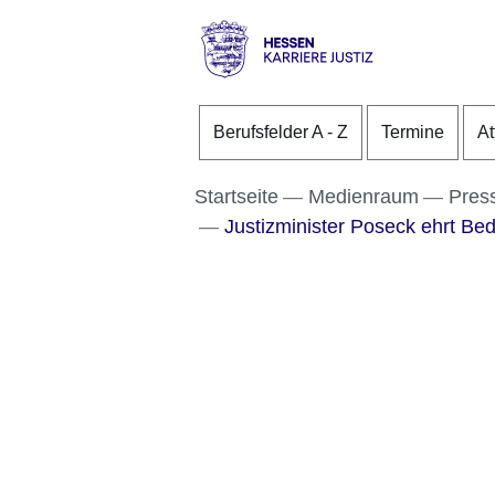
Direkt zum Kopf der S
Direkt zum Inhalt
Direkt zum Fuß der Se
karriere.justiz
-
Berufsfelder A - Z
Termine
At
hessen.de
Startseite
Medienraum
Pres
Justizminister Poseck ehrt Bed