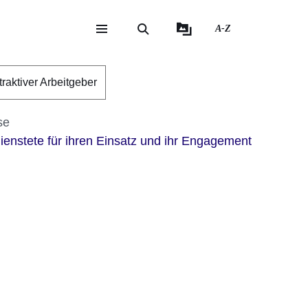
A-Z
eite
ite
traktiver Arbeitgeber
se
ienstete für ihren Einsatz und ihr Engagement