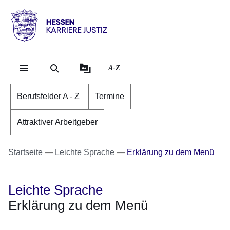
Direkt zum Kopf der Se
Direkt zum Inhalt
Direkt zum Fuß der Sei
karriere.justiz
-
hessen.de
A-Z
Berufsfelder A - Z
Termine
Attraktiver Arbeitgeber
Startseite
Leichte Sprache
Erklärung zu dem Menü
Leichte Sprache
Erklärung zu dem Menü