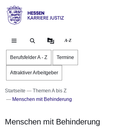
Direkt zum Kopf der Se
Direkt zum Inhalt
Direkt zum Fuß der Sei
karriere.justiz
-
hessen.de
A-Z
Berufsfelder A - Z
Termine
Attraktiver Arbeitgeber
Startseite
Themen A bis Z
Menschen mit Behinderung
Menschen mit Behinderung