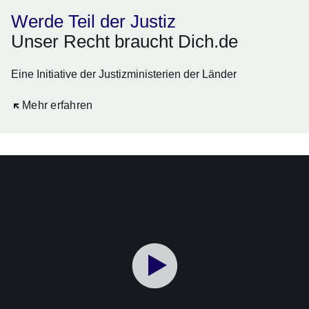
Werde Teil der Justiz
Unser Recht braucht Dich.de
Eine Initiative der Justizministerien der Länder
Öffnet sich in einem neuen Fenster
Mehr erfahren
Youtube
:Dauer:
Video:
3
Minuten,
HÜTERIN
56
DES
Sekunden
RECHTSSTAATS
-
Emilia